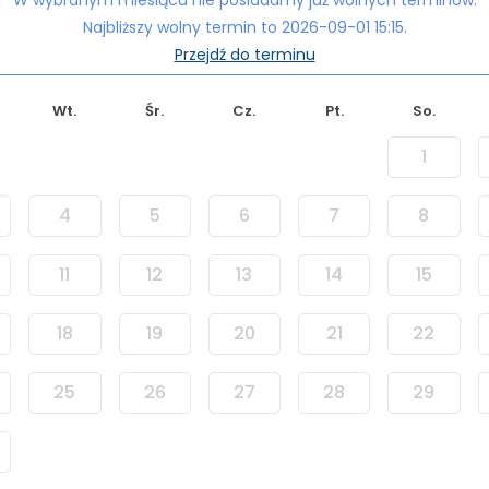
W wybranym miesiącu nie posiadamy już wolnych terminów.
Najbliższy wolny termin to 2026-09-01 15:15.
Przejdź do terminu
Wt.
Śr.
Cz.
Pt.
So.
1
4
5
6
7
8
11
12
13
14
15
18
19
20
21
22
25
26
27
28
29